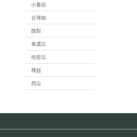
小番茄
台灣柚
酪梨
美濃瓜
哈密瓜
釋迦
西瓜